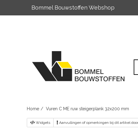
Bommel Bouwstoffen Webshop
Skip
to
content
Home
Vuren C ME ruw steigerplank 32x200 mm
Widgets
Aanvullingen
of opmerkingen bij dit artikel do