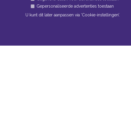
Gepersonaliseerde advertenties toestaan
U kunt dit later aanpassen via ‘Cookie-instellingen’.
Navigatie
Conta
Neem bi
Algemene voorwaarden
contact
Privacy
Bomm
Cookiebeleid
www
Cookie-instellingen
Tel:
+
Fax:
Mail