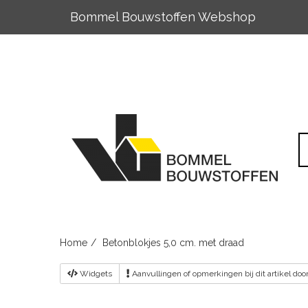
Bommel Bouwstoffen Webshop
Skip
to
content
Home
Betonblokjes 5,0 cm. met draad
Widgets
Aanvullingen
of opmerkingen bij dit artikel do