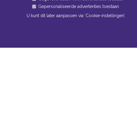
Gepersonaliseerde advertenties toestaan
U kunt dit later aanpassen via ‘Cookie-instellingen’.
Navigatie
Conta
Neem bi
Algemene voorwaarden
contact
Privacy
Bomm
Cookiebeleid
www
Cookie-instellingen
Tel:
+
Fax:
Mail