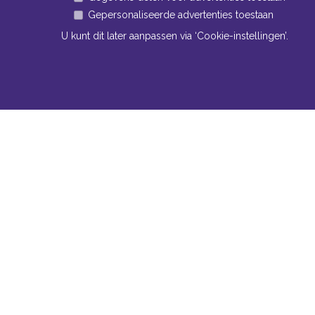
Gepersonaliseerde advertenties toestaan
U kunt dit later aanpassen via ‘Cookie-instellingen’.
Navigatie
Conta
Neem bi
Algemene voorwaarden
contact
Privacy
Bomm
Cookiebeleid
www
Cookie-instellingen
Tel:
+
Fax:
Mail