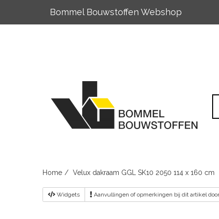
Bommel Bouwstoffen Webshop
Skip
to
content
Home
Velux dakraam GGL SK10 2050 114 x 160 cm
Widgets
Aanvullingen
of opmerkingen bij dit artikel do