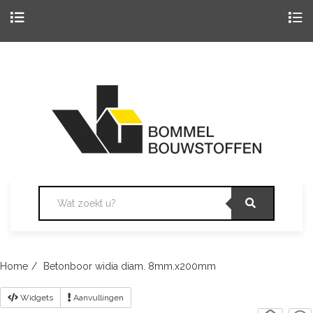
Togg
navig
Skip
to
content
Home
Betonboor widia diam. 8mm.x200mm
Widgets
Aanvullingen