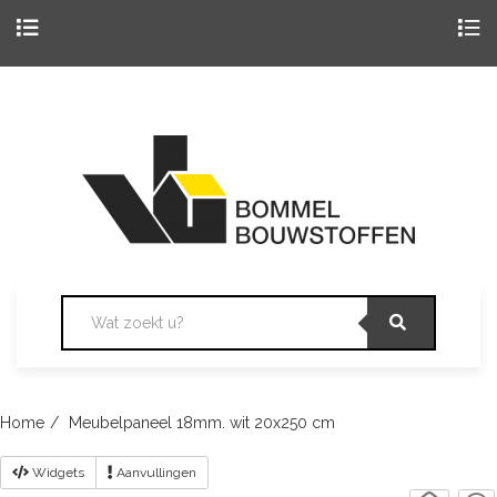
Togg
navig
Skip
to
content
Home
Meubelpaneel 18mm. wit 20x250 cm
Widgets
Aanvullingen