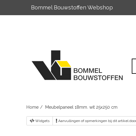
Bommel Bouwstoffen Webshop
Skip
to
content
Home
Meubelpaneel 18mm. wit 25x250 cm
Widgets
Aanvullingen
of opmerkingen bij dit artikel do