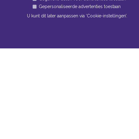
Gepersonaliseerde advertenties toestaan
U kunt dit later aanpassen via ‘Cookie-instellingen’.
Navigatie
Conta
Neem bi
Algemene voorwaarden
contact
Privacy
Bomm
Cookiebeleid
www
Cookie-instellingen
Tel:
+
Fax:
Mail