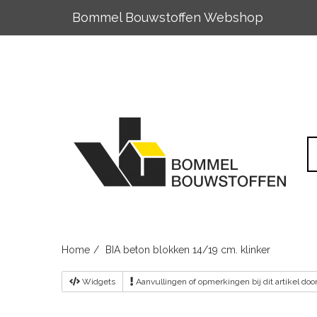
Bommel Bouwstoffen Webshop
Skip
to
content
Home
BIA beton blokken 14/19 cm. klinker
Widgets
Aanvullingen
of opmerkingen bij dit artikel do