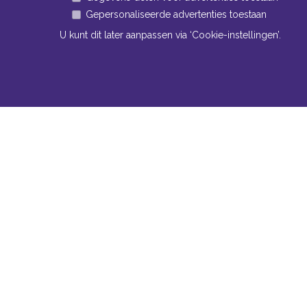
Gepersonaliseerde advertenties toestaan
U kunt dit later aanpassen via ‘Cookie-instellingen’.
Navigatie
Conta
Neem bi
Algemene voorwaarden
contact
Privacy
Bomm
Cookiebeleid
www
Cookie-instellingen
Tel:
+
Fax:
Mail