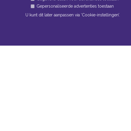
Gepersonaliseerde advertenties toestaan
U kunt dit later aanpassen via ‘Cookie-instellingen’.
Navigatie
Conta
Neem bi
Algemene voorwaarden
contact
Privacy
Bomm
Cookiebeleid
www
Cookie-instellingen
Tel:
+
Fax:
Mail