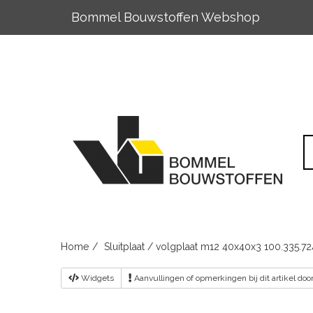
Bommel Bouwstoffen Webshop
Skip
to
content
Home
Sluitplaat / volgplaat m12 40x40x3 100.335.72
Widgets
Aanvullingen
of opmerkingen bij dit artikel do