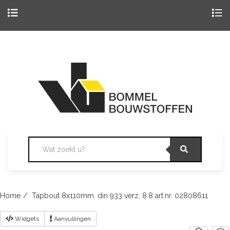
Togg
navig
Skip
to
content
Home
Tapbout 8x110mm. din 933 verz. 8.8 art.nr. 02808611
Widgets
Aanvullingen