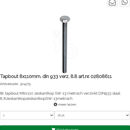
Tapbout 8x110mm. din 933 verz. 8.8 art.nr. 02808611
Artikelcode: 304175
IB: tapbout M8x110 zeskantkop SW-13 metrisch verzinkt DIN933 staal
8.8zeskantkopzeskantkopSW-13metrisch
meer lezen
Winkelwagen