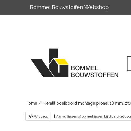
Bommel Bouwstoffen Webshop
Skip
to
content
Home
Keralit boeiboord montage profiel 18 mm. zwa
Widgets
Aanvullingen
of opmerkingen bij dit artikel do