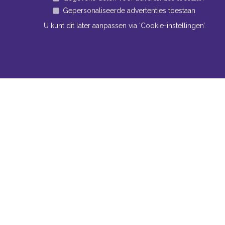
Gepersonaliseerde advertenties toestaan
U kunt dit later aanpassen via ‘Cookie-instellingen’.
Navigatie
Conta
Neem bi
Algemene voorwaarden
contact
Privacy
Bomm
Cookiebeleid
www
Cookie-instellingen
Tel:
+
Fax:
Mail