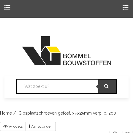
Togg
navig
Skip
to
content
Home
Gipsplaatschroeven gefosf. 3,5x25mm verp. p. 200
Widgets
Aanvullingen