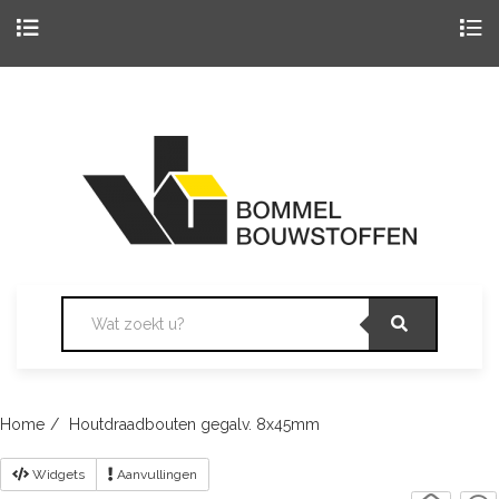
Togg
navig
Skip
to
content
Home
Houtdraadbouten gegalv. 8x45mm
Widgets
Aanvullingen