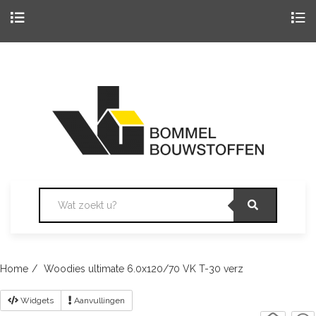
Togg
navig
Skip
to
content
Home
Woodies ultimate 6.0x120/70 VK T-30 verz
Widgets
Aanvullingen