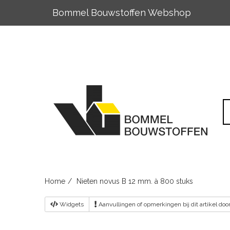
Bommel Bouwstoffen Webshop
Skip
to
content
Home
Nieten novus B 12 mm. à 800 stuks
Widgets
Aanvullingen
of opmerkingen bij dit artikel do