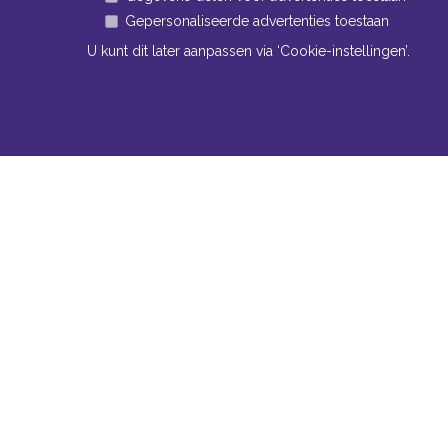
Gepersonaliseerde advertenties toestaan
U kunt dit later aanpassen via ‘Cookie-instellingen’.
Navigatie
Conta
Neem bi
Algemene voorwaarden
contact
Privacy
Bomm
Cookiebeleid
www
Cookie-instellingen
Tel:
+
Fax:
Mail