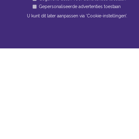
Gepersonaliseerde advertenties toestaan
U kunt dit later aanpassen via ‘Cookie-instellingen’.
Navigatie
Conta
Neem bi
Algemene voorwaarden
contact
Privacy
Bomm
Cookiebeleid
www
Cookie-instellingen
Tel:
+
Fax:
Mail