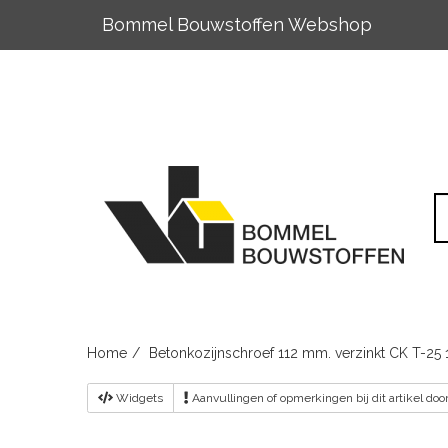
Bommel Bouwstoffen Webshop
Skip
to
content
Home
Betonkozijnschroef 112 mm. verzinkt CK T-25
Widgets
Aanvullingen
of opmerkingen bij dit artikel do