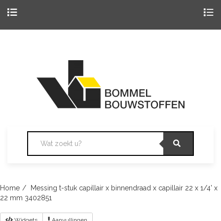
Togg
navig
Skip
to
content
Home
Messing t-stuk capillair x binnendraad x capillair 22 x 1/4' x
22 mm 3402851
Widgets
Aanvullingen