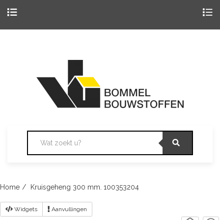
Togg
navig
Skip
to
content
Home
Kruisgeheng 300 mm. 100353204
Widgets
Aanvullingen