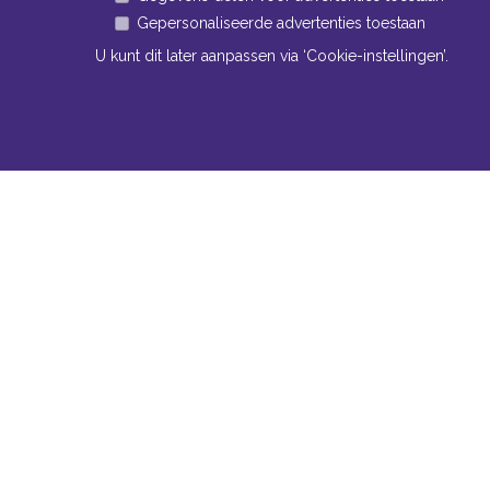
Gepersonaliseerde advertenties toestaan
U kunt dit later aanpassen via ‘Cookie-instellingen’.
Navigatie
Conta
Neem bi
Algemene voorwaarden
contact
Privacy
Bomm
Cookiebeleid
www
Cookie-instellingen
Tel:
+
Fax:
Mail