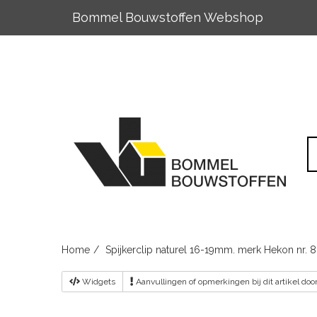
Bommel Bouwstoffen Webshop
Skip
to
content
Home
Spijkerclip naturel 16-19mm. merk Hekon nr.
Widgets
Aanvullingen
of opmerkingen bij dit artikel do