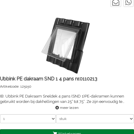
Ubbink PE dakraam SND 1 4 pans nr.0110213
Artikelcode: 125150
IB: Ubbink PE Dakraam Sneldek 4 pans (SND 1)PE-dakramen kunnen
gebruikt worden bij dakhellingen van 25° tot 75°. Ze zijn eenvoudig te
plaatsen. Bovendien zijn ze leverbaar in meerdere uitvoeringen: 4-, 6-, en
meer lezen
9-pans. Hierdoor passen ze bij allerlei verschillende dakpantypen. Voor
andere soorten dakbedekking (riet, leien, bitumen, golfplaten) zijn
eveneens passende modellen leverbaar. Het dakrPE Dakraam Sneldek - 4
pans (SND 1)Het PE dakraam is geschikt voor dakhellingen van 25° tot 75°.
De multiplex binnenbak van het PE-dakraam is standaard. Dat geldt ook
Winkelwagen