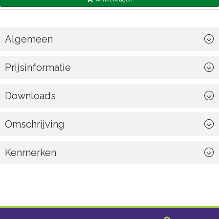
voor de handige combi-uitzetter, die drie praktische instelmogelijkheden
biedt: geheel open, vergrendeld en ventilerend. Bovendien is het dakraam
in een handomdraai helemaal open te zetten voor toegang tot het dak.
Algemeen
Prijsinformatie
Downloads
Omschrijving
Kenmerken