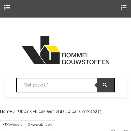
Togg
navig
Skip
to
content
Home
Ubbink PE dakraam SND 1 4 pans nr.0110213
Widgets
Aanvullingen